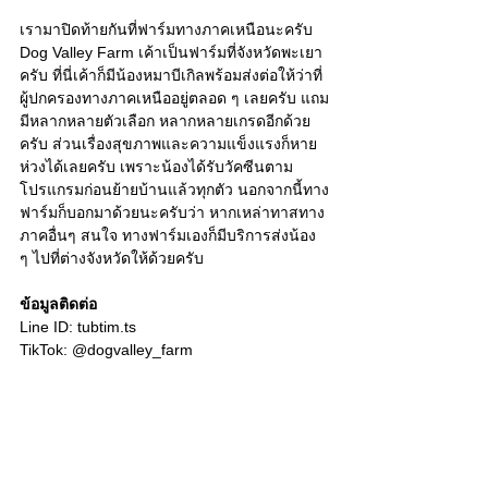
เรามาปิดท้ายกันที่ฟาร์มทางภาคเหนือนะครับ 
Dog Valley Farm เค้าเป็นฟาร์มที่จังหวัดพะเยา
ครับ ที่นี่เค้าก็มีน้องหมาบีเกิลพร้อมส่งต่อให้ว่าที่
ผู้ปกครองทางภาคเหนืออยู่ตลอด ๆ เลยครับ แถม
มีหลากหลายตัวเลือก หลากหลายเกรดอีกด้วย
ครับ ส่วนเรื่องสุขภาพและความแข็งแรงก็หาย
ห่วงได้เลยครับ เพราะน้องได้รับวัคซีนตาม
โปรแกรมก่อนย้ายบ้านแล้วทุกตัว นอกจากนี้ทาง
ฟาร์มก็บอกมาด้วยนะครับว่า หากเหล่าทาสทาง
ภาคอื่นๆ สนใจ ทางฟาร์มเองก็มีบริการส่งน้อง 
ๆ ไปที่ต่างจังหวัดให้ด้วยครับ 
ข้อมูลติดต่อ
Line ID: tubtim.ts
TikTok: @dogvalley_farm 
ราคา:
 สุนัขของฟาร์ม Dog Valley Farm
จะ
ราคาอยู่ที่ประมาณ 5,000 - 12,000 บาท