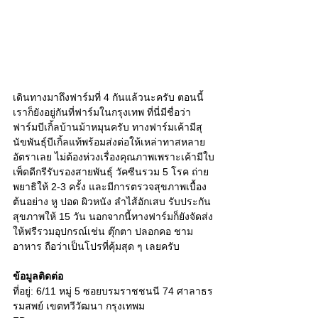
เดินทางมาถึงฟาร์มที่ 4 กันแล้วนะครับ ตอนนี้
เราก็ยังอยู่กันที่ฟาร์มในกรุงเทพ ที่นี่มีชื่อว่า
ฟาร์มบีเกิ้ลบ้านม้าหมุนครับ ทางฟาร์มเค้ามีสุ
นัขพันธุ์บีเกิ้ลแท้พร้อมส่งต่อให้เหล่าทาสหลาย
อัตราเลย ไม่ต้องห่วงเรื่องคุณภาพเพราะเค้ามีใบ
เพ็ดดีกรีรับรองสายพันธุ์ วัคซีนรวม 5 โรค ถ่าย
พยาธิให้ 2-3 ครั้ง และมีการตรวจสุขภาพเบื้อง
ต้นอย่าง หู ปอด ผิวหนัง ลำไส้อักเสบ รับประกัน
สุขภาพให้ 15 วัน นอกจากนี้ทางฟาร์มก็ยังจัดส่ง
ให้ฟรีรวมอุปกรณ์เช่น ตุ๊กตา ปลอกคอ ชาม
อาหาร ถือว่าเป็นโปรที่คุ้มสุด ๆ เลยครับ 
ข้อมูลติดต่อ
ที่อยู่: 6/11 หมู่ 5 ซอยบรมราชชนนี 74 ศาลาธร
รมสพย์ เขตทวีวัฒนา กรุงเทพม