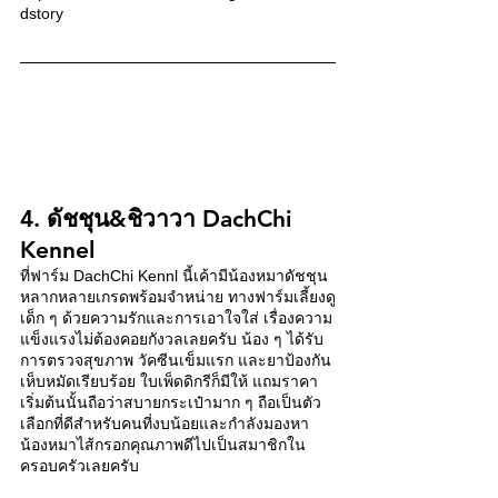
dstory 
4. ดัชชุน&ชิวาวา DachChi 
Kennel 
ที่ฟาร์ม DachChi Kennl นี้เค้ามีน้องหมาดัชชุน
หลากหลายเกรดพร้อมจำหน่าย ทางฟาร์มเลี้ยงดู
เด็ก ๆ ด้วยความรักและการเอาใจใส่ เรื่องความ
แข็งแรงไม่ต้องคอยกังวลเลยครับ น้อง ๆ ได้รับ
การตรวจสุขภาพ วัคซีนเข็มแรก และยาป้องกัน
เห็บหมัดเรียบร้อย ใบเพ็ดดิกรีก็มีให้ แถมราคา
เริ่มต้นนั้นถือว่าสบายกระเป๋ามาก ๆ ถือเป็นตัว
เลือกที่ดีสำหรับคนที่งบน้อยและกำลังมองหา
น้องหมาไส้กรอกคุณภาพดีไปเป็นสมาชิกใน
ครอบครัวเลยครับ 