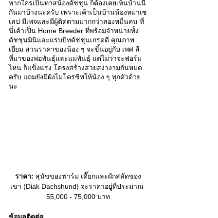
หากใครเป็นทาสน้องดัชชุน ก็ต้องเคยเห็นบ้านนี้
กันมาบ้างนะครับ เพราะเค้าเป็นบ้านน้องหมาเซ
เลป มีเพจและมีผู้ติดตามมากกว่าสองหมื่นคน ที่
นี่เค้าเป็น Home Breeder ที่พร้อมจำหน่ายทั้ง
ดัชชุนมินิและแรบบิทดัชชุนเกรดดี คุณภาพ
เยี่ยม ส่วนราคาของน้อง ๆ จะขึ้นอยู่กับ เพศ สี 
ที่มาของพ่อพันธุ์และแม่พันธุ์ แต่ไม่ว่าจะฟอร์ม
ไหน ก็แข็งแรง โครงสร้างสวยสง่างามกันหมด
ครับ แถมยังมีฝังไมโครชิพให้น้อง ๆ ทุกตัวด้วย
นะ 
ราคา:
 สุนัขของฟาร์ม เดี๊ยกและผักสลัดของ
เขา (Diak Dachshund) จะราคาอยู่ที่ประมาณ 
55,000 - 75,000 บาท
ข้อมูลติดต่อ