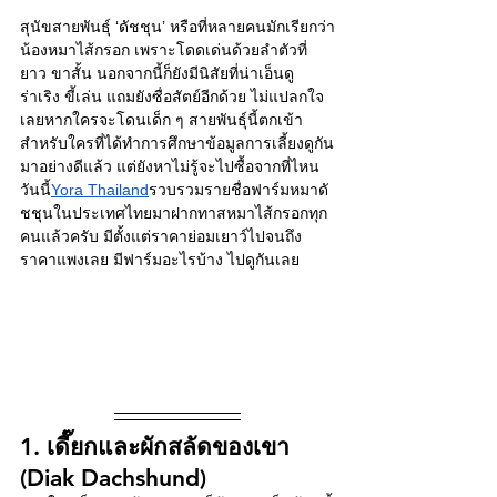
สุนัขสายพันธุ์ ‘ดัชชุน’ หรือที่หลายคนมักเรียกว่า
น้องหมาไส้กรอก เพราะโดดเด่นด้วยลำตัวที่
ยาว ขาสั้น นอกจากนี้ก็ยังมีนิสัยที่น่าเอ็นดู 
ร่าเริง ขี้เล่น แถมยังซื่อสัตย์อีกด้วย ไม่แปลกใจ
เลยหากใครจะโดนเด็ก ๆ สายพันธุ์นี้ตกเข้า 
สำหรับใครที่ได้ทำการศึกษาข้อมูลการเลี้ยงดูกัน
มาอย่างดีแล้ว แต่ยังหาไม่รู้จะไปซื้อจากที่ไหน 
วันนี้
Yora Thailand
รวบรวมรายชื่อฟาร์มหมาดั
ชชุนในประเทศไทยมาฝากทาสหมาไส้กรอกทุก
คนแล้วครับ มีตั้งแต่ราคาย่อมเยาว์ไปจนถึง
ราคาแพงเลย มีฟาร์มอะไรบ้าง ไปดูกันเลย
1. เดี๊ยกและผักสลัดของเขา 
(Diak Dachshund)