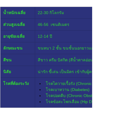
น้ำหนักเฉลี่ย
22-30 กิโลกรัม
ส่วนสูงเฉลี่ย
46-56  เซนติเมตร
อายุขัยเฉลี่ย
12-14 ปี
ลักษณะขน
ขนหนา 2 ชั้น ขนชั้นนอกยาวและตรง
สีขน
สีขาว ครีม บิสกิต (สีน้ำตาลอ่อนออกขาว) สีผสมระหว
นิสัย
น่ารัก ขี้เล่น เป็นมิตร เข้ากับผู้คนได้ง่าย รักเจ้าของม
โรคที่ต้องระวัง
โรคไตวายเรื้อรัง (Chronic Kidney Disease หรื
โรคเบาหวาน (Diabetes)
โรคปอดตีบ (Chronic Obstructive Pulmonary D
โรคข้อสะโพกเสื่อม (Hip Dysplasia)