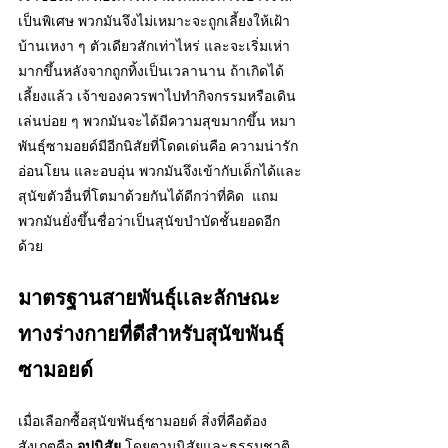
เป็นพิเศษ พวกมันจึงไม่เหมาะจะถูกเลี้ยงให้เฝ้า
บ้านเหงา ๆ ตัวเดียวสักเท่าไหร่ และจะเริ่มเห่า
มากขึ้นหลังจากถูกทิ้งเป็นเวลานาน ถ้าเกิดได้
เลี้ยงแล้ว เจ้าของควรพาไปทำกิจกรรมหรือเดิน
เล่นบ่อย ๆ พวกมันจะได้มีความสุขมากขึ้น หมา
พันธุ์ซามอยด์มีอีกนิสัยที่โดดเด่นคือ ความน่ารัก 
อ่อนโยน และอบอุ่น พวกมันจึงเข้ากับเด็กได้และ
สุนัขตัวอื่นที่โตมาด้วยกันได้ดีกว่าที่คิด  แถม
พวกมันยั่งขึ้นชื่อว่าเป็นสุนัขบำบัดชั้นยอดอีก
ด้วย
มาตรฐานสายพันธุ์เเละลักษณะ
ทางร่างกายที่ดีสำหรับสุนัขพันธุ์
ซามอยด์
เมื่อเลือกซื้อสุนัขพันธุ์ซามอยด์ สิ่งที่คือต้อง
สังเกตุคือ 
อุปนิสัย 
โดยตามนิสัยและธรรมชาติ