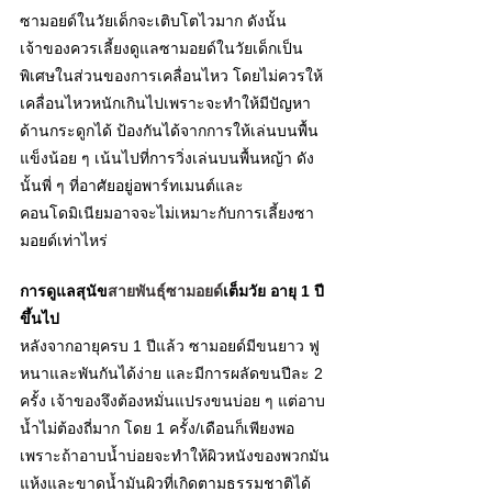
ซามอยด์ในวัยเด็กจะเติบโตไวมาก ดังนั้น
เจ้าของควรเลี้ยงดูแลซามอยด์ในวัยเด็กเป็น
พิเศษในส่วนของการเคลื่อนไหว โดยไม่ควรให้
เคลื่อนไหวหนักเกินไปเพราะจะทำให้มีปัญหา
ด้านกระดูกได้ ป้องกันได้จากการให้เล่นบนพื้น
แข็งน้อย ๆ เน้นไปที่การวิ่งเล่นบนพื้นหญ้า ดัง
นั้นพี่ ๆ ที่อาศัยอยู่อพาร์ทเมนต์และ
คอนโดมิเนียมอาจจะไม่เหมาะกับการเลี้ยงซา
มอยด์เท่าไหร่ 
การดูแลสุนัข
สายพันธุ์ซามอยด์
เต็มวัย อายุ 1 ปี
ขึ้นไป
หลังจากอายุครบ 1 ปีแล้ว ซามอยด์มีขนยาว ฟู 
หนาและพันกันได้ง่าย และมีการผลัดขนปีละ 2 
ครั้ง เจ้าของจึงต้องหมั่นแปรงขนบ่อย ๆ แต่อาบ
น้ำไม่ต้องถี่มาก โดย 1 ครั้ง/เดือนก็เพียงพอ 
เพราะถ้าอาบน้ำบ่อยจะทำให้ผิวหนังของพวกมัน
แห้งและขาดน้ำมันผิวที่เกิดตามธรรมชาติได้ 