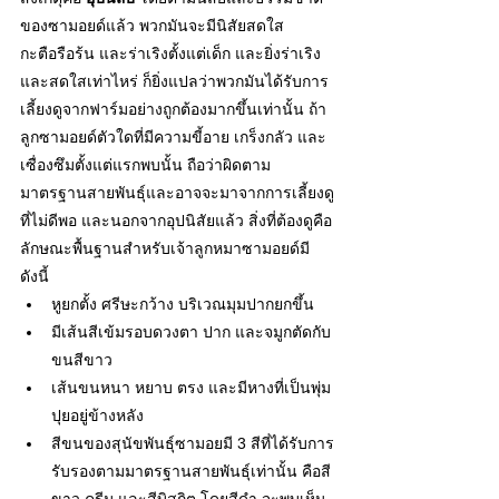
ของซามอยด์แล้ว พวกมันจะมีนิสัยสดใส
กะตือรือร้น และร่าเริงตั้งแต่เด็ก และยิ่งร่าเริง
และสดใสเท่าไหร่ ก็ยิ่งแปลว่าพวกมันได้รับการ
เลี้ยงดูจากฟาร์มอย่างถูกต้องมากขึ้นเท่านั้น ถ้า
ลูกซามอยด์ตัวใดที่มีความขี้อาย เกร็งกลัว และ
เซื่องซึมตั้งแต่แรกพบนั้น ถือว่าผิดตาม
มาตรฐานสายพันธุ์และอาจจะมาจากการเลี้ยงดู
ที่ไม่ดีพอ และนอกจากอุปนิสัยแล้ว สิ่งที่ต้องดูคือ
ลักษณะพื้นฐานสำหรับเจ้าลูกหมาซามอยด์​มี
ดังนี้
หูยกตั้ง ศรีษะกว้าง บริเวณมุมปากยกขึ้น
มีเส้นสีเข้มรอบดวงตา ปาก และจมูกตัดกับ
ขนสีขาว
เส้นขนหนา หยาบ ตรง และมีหางที่เป็นพุ่ม
ปุยอยู่ข้างหลัง
สีขนของสุนัขพันธุ์ซามอยมี 3 สีที่ได้รับการ
รับรองตามมาตรฐานสายพันธุ์เท่านั้น คือสี