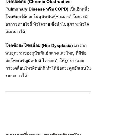
โรคปอดตี
บ 
(Chronic Obstructive 
Pulmonary Disease หรือ COPD)
เ
ป็นอีกหนึ่ง
โรคที่พบได้บ่อยในสุนัขพันธุ์ซามอยด์ โดยจะมี
อาการหายใจถี่ หัวใจวาย ซึ่งนำไปสู่ภาวะหัวใจ
ล้มเหลวได้ 
โรคข้อสะโพกเสื่อ
ม 
(Hip Dysplasia)
มาจาก
พันธุกรรมของสุนัขพันธุ์กลางและใหญ่ ที่มีข้อ
สะโพกเจริญผิดปกติ โดยจะทำให้รูปร่างและ
การเคลื่อนไหวผิดปกติ ทำให้ข้อกระดูกอักเสบใน
ระยะยาวได้