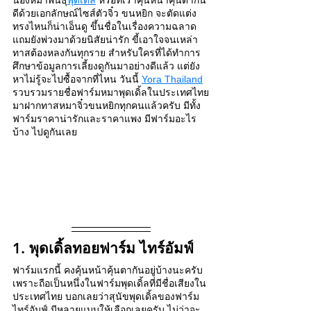
ดีด้วยเอกลักษณ์ไซส์ตัวจิ๋ว ขนหยิก จะตัดแต่ง
ทรงไหนก็น่าเอ็นดู ขึ้นชื่อในเรื่องความฉลาด 
แถมยังพ่วงมาด้วยนิสัยน่ารัก ขี้เอาใจจนเหล่า
ทาสต้องหลงกันทุกราย สำหรับใครที่ได้ทำการ
ศึกษาข้อมูลการเลี้ยงดูกันมาอย่างดีแล้ว แต่ยัง
หาไม่รู้จะไปซื้อจากที่ไหน วันนี้
Yora Thailand
รวบรวมรายชื่อฟาร์มหมาพุดเดิ้ลในประเทศไทย
มาฝากทาสหมาจิ๋วขนหยิกทุกคนแล้วครับ มีทั้ง
ฟาร์มราคาน่ารักและราคาแพง มีฟาร์มอะไร
บ้าง ไปดูกันเลย
1. พุดเดิ้ลทอยฟาร์ม ไทร์อัมฟ์ 
ฟาร์มแรกนี้ คงคุ้นหน้าคุ้นตากันอยู่บ้างนะครับ 
เพราะถือเป็นหนึ่งในฟาร์มพุดเดิ้ลที่มีชื่อเสียงใน
ประเทศไทย บอกเลยว่าสุนัขพุดเดิ้ลของฟาร์ม
ไทร์อัมฟ์ มีหลายแบบให้เลือกเลยครับ ไม่ว่าจะ