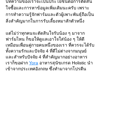
บทความของเราจะเป็นประโยชน์ต่อการตัดสิน
ใจซื้อและการหาข้อมูลเพิ่มเติมนะครับ เพราะ
การทำความรู้จักฟาร์มและตัวผู้เพาะพันธุ์ถือเป็น
สิ่งสำคัญมากในการรับเลี้ยงหมาสักตัวหนึ่ง
แต่ไม่ว่าทุกคนจะตัดสินใจรับน้อง ๆ มาจาก
ฟาร์มไหน ก็ขอให้ดูแลเอาใจใส่น้อง ๆ ให้ดี
เหมือนเพื่อนคู่กายคนหนึ่งของเรา ที่ควรจะได้รับ
ทั้งความรักและปัจจัย 4 ที่ดีไม่ต่างจากมนุษย์ 
และสำหรับปัจจัย 4 ที่สำคัญมากอย่างอาหาร 
เราก็ขอฝาก
Yora
อาหารสุนัขเกรด Holistic นำ
เข้าจากประเทศอังกฤษ ซึ่งทำมาจากโปรตีน
แมลง ย่อยง่าย ให้โภชนาการสูง ไว้ด้วยนะครับ