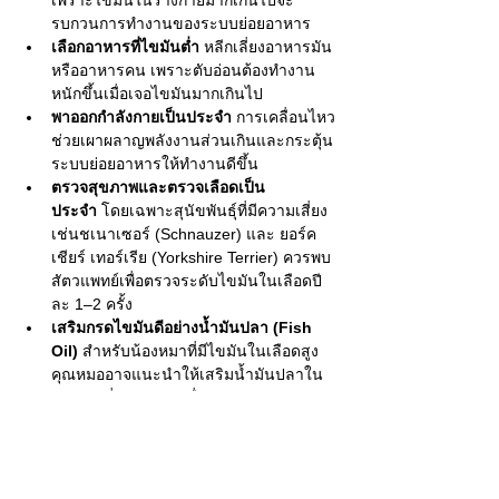
รบกวนการทำงานของระบบย่อยอาหาร
เลือกอาหารที่ไขมันต่ำ
 หลีกเลี่ยงอาหารมัน 
หรืออาหารคน เพราะตับอ่อนต้องทำงาน
หนักขึ้นเมื่อเจอไขมันมากเกินไป
พาออกกำลังกายเป็นประจำ
 การเคลื่อนไหว
ช่วยเผาผลาญพลังงานส่วนเกินและกระตุ้น
ระบบย่อยอาหารให้ทำงานดีขึ้น
ตรวจสุขภาพและตรวจเลือดเป็น
ประจำ
 โดยเฉพาะสุนัขพันธุ์ที่มีความเสี่ยง 
เช่นชเนาเซอร์ (Schnauzer) และ ยอร์ค
เชียร์ เทอร์เรีย (Yorkshire Terrier) ควรพบ
สัตวแพทย์เพื่อตรวจระดับไขมันในเลือดปี
ละ 1–2 ครั้ง
เสริมกรดไขมันดีอย่างน้ำมันปลา (Fish 
Oil)
 สำหรับน้องหมาที่มีไขมันในเลือดสูง 
คุณหมออาจแนะนำให้เสริมน้ำมันปลาใน
ปริมาณที่เหมาะสม เพื่อช่วยควบคุมระดับ
ไขมันและลดการอักเสบในร่างกาย
อาหารคือหัวใจสำคัญของการป้องกัน
 เลือก
อาหารที่มีสมดุลสารอาหารครบถ้วน ย่อย
ง่าย และไม่ทำให้ตับอ่อนทำงานหนักเกิน