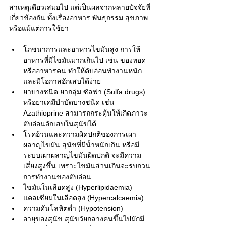
สาเหตุเดียวเสมอไป แต่เป็นผลจากหลายปัจจัยที่
เกี่ยวข้องกัน ทั้งเรื่องอาหาร พันธุกรรม สุขภาพ 
หรือแม้แต่การใช้ยา
โภชนาการและอาหารไขมันสูง การให้
อาหารที่มีไขมันมากเกินไป เช่น ของทอด 
หรืออาหารคน ทำให้ตับอ่อนทำงานหนัก
และมีโอกาสอักเสบได้ง่าย
ยาบางชนิด ยากลุ่ม ซัลฟา (Sulfa drugs) 
หรือยาเคมีบำบัดบางชนิด เช่น 
Azathioprine สามารถกระตุ้นให้เกิดภาวะ
ตับอ่อนอักเสบในสุนัขได้
โรคอ้วนและความผิดปกติของการเผา
ผลาญไขมัน สุนัขที่มีน้ำหนักเกิน หรือมี
ระบบเผาผลาญไขมันผิดปกติ จะมีความ
เสี่ยงสูงขึ้น เพราะไขมันส่วนเกินจะรบกวน
การทำงานของตับอ่อน
ไขมันในเลือดสูง (Hyperlipidaemia) 
แคลเซียมในเลือดสูง (Hypercalcaemia) 
ความดันโลหิตต่ำ (Hypotension) 
อายุของสุนัข สุนัขวัยกลางคนขึ้นไปมักมี