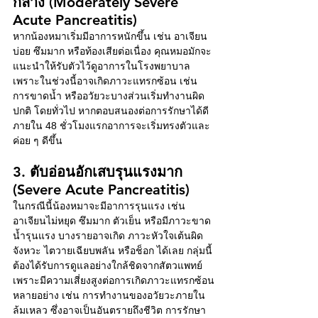
กลาง (Moderately Severe 
Acute Pancreatitis)
หากน้องหมาเริ่มมีอาการหนักขึ้น เช่น อาเจียน
บ่อย ซึมมาก หรือท้องเสียต่อเนื่อง คุณหมอมักจะ
แนะนำให้รับตัวไว้ดูอาการในโรงพยาบาล 
เพราะในช่วงนี้อาจเกิดภาวะแทรกซ้อน เช่น 
การขาดน้ำ หรืออวัยวะบางส่วนเริ่มทำงานผิด
ปกติ โดยทั่วไป หากตอบสนองต่อการรักษาได้ดี 
ภายใน 48 ชั่วโมงแรกอาการจะเริ่มทรงตัวและ
ค่อย ๆ ดีขึ้น
3. ตับอ่อนอักเสบรุนแรงมาก 
(Severe Acute Pancreatitis)  
ในกรณีนี้น้องหมาจะมีอาการรุนแรง เช่น 
อาเจียนไม่หยุด ซึมมาก ตัวเย็น หรือมีภาวะขาด
น้ำรุนแรง บางรายอาจเกิด ภาวะหัวใจเต้นผิด
จังหวะ ไตวายเฉียบพลัน หรือช็อก ได้เลย กลุ่มนี้
ต้องได้รับการดูแลอย่างใกล้ชิดจากสัตวแพทย์ 
เพราะมีความเสี่ยงสูงต่อการเกิดภาวะแทรกซ้อน
หลายอย่าง เช่น การทำงานของอวัยวะภายใน
ล้มเหลว ซึ่งอาจเป็นอันตรายถึงชีวิต การรักษา