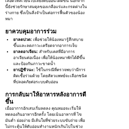
เลือดไหลเวียนไปเลี้ยงตับอ่อนได้ดีขึ้น นอกจาก
นี้ยังช่วยรักษาสมดุลของเกลือแร่และกรดด่างใน
ร่างกาย ซึ่งเป็นสิ่งจำเป็นต่อการฟื้นตัวของน้อง
หมา
ยาควบคุมอาการร่วม
ยาลดปวด:
 เพื่อช่วยให้น้องหมารู้สึกสบาย
ขึ้นและลดภาวะเครียดจากอาการเจ็บ
ยาลดอาเจียน:
 สำหรับเคสที่มีอาการ
อาเจียนต่อเนื่อง เพื่อให้น้องหมาพักได้ดีขึ้น
และป้องกันภาวะขาดน้ำ
ยาปฏิชีวนะ:
 ใช้ในกรณีที่ตรวจพบว่ามีการ
ติดเชื้อร่วมด้วย โดยสัตวแพทย์จะเลือกชนิด
ที่ปลอดภัยต่อระบบตับอ่อน
การกลับมาให้อาหารหลังอาการดี
ขึ้น
เมื่ออาการอักเสบเริ่มลดลง คุณหมอจะเริ่มให้
ทดลองกินอาหารอีกครั้ง โดยเน้นอาหารที่ ไข
มันต่ำ ย่อยง่าย มีเส้นใยที่ช่วยระบบขับถ่าย เพื่อ
ไม่กระตุ้นให้ตับอ่อนทำงานหนักเกินไปในช่วง