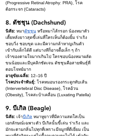
(Progressive Retinal Atrophy: PRA), โรค
ต้อกระจก (Cataracts)
8. ดัชชุน (Dachshund)
นิสัย:
 หมา
ดัชชุน
หรือหมาไส้กรอก น้องหมาตัว
เตี้ยหลังยาวสุดขี้เล่นที่ใครเห็นก็ต้องยิ้ม ร่าเริง 
ชอบวิ่ง ชอบขุด และมีความกล้าหาญเกินตัว 
เข้ากับเด็กได้ดี แต่บางทีก็อาจดื้อเล็ก ๆ ถ้า
เจ้าของตามใจมากเกินไป ใครชอบน้องหมาผลัด
ขนน้อยและมีบุคลิกชัดเจน ดัชชุนคือสายพันธุ์ที่
ตอบโจทย์มาก 
อายุขัยเฉลี่ย:
 12–16 ปี
โรคประจำพันธุ์:
 โรคหมอนรองกระดูกทับเส้น 
(Intervertebral Disc Disease), โรคอ้วน 
(Obesity), โรคสะบ้าเคลื่อน (Luxating Patella)
9. บีเกิล (Beagle)
นิสัย:
 เจ้า
บีเกิล
 หมาหูยาวที่มีความสดใสเป็น
เอกลักษณ์เฉพาะตัว บีเกิลนั้นขี้เล่น ร่าเริง และ
มักจะตามกลิ่นไปทุกที่เพราะมีจมูกที่ดีเยี่ยม เป็น
หมาที่รักอิสระแต่ไม่ดื้อจนควบคุมไม่ได้ เข้ากับ