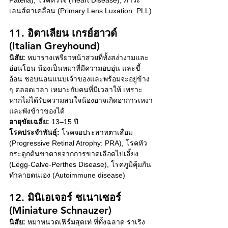
Patella), โรคหัวใจ (Heart Disease), ภาวะ
เลนส์ตาเคลื่อน (
Primary Lens Luxation: PLL)
11. อิตาเลียน เกรย์ฮาวด์ 
(Italian Greyhound)
นิสัย:
 หมาร่างเพรียวหน้าสวยที่ทั้งสง่างามและ
อ่อนโยน น้องเป็นหมาที่มีความอบอุ่น และขี้
อ้อน ชอบนอนแนบเจ้าของและพร้อมจะอยู่ข้าง 
ๆ ตลอดเวลา เหมาะกับคนที่มีเวลาให้ เพราะ
หากไม่ได้รับความสนใจน้องอาจเกิดอาการเหงา
และพังข้าวของได้ 
อายุขัยเฉลี่ย:
 13–15 ปี
โรคประจำพันธุ์:
 โรคจอประสาทตาเสื่อม 
(Progressive Retinal Atrophy: PRA), โรคหัว
กระดูกต้นขาตายจากการขาดเลือดไปเลี้ยง 
(Legg-Calve-Perthes Disease), โรคภูมิคุ้มกัน
ทำลายตนเอง (Autoimmune disease)
12. มินิเอเจอร์ ชเนาเซอร์ 
(Miniature Schnauzer)
นิสัย:
 หมาหนวดเฟิร์มสุดเท่ ที่ทั้งฉลาด ร่าเริง 