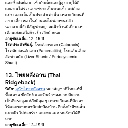
และซื่อสัตย์มาก เข้ากับเด็กและผู้สูงอายุได้ดี 
แถมขนไม่ร่วงเลยเพราะเป็นขนแข็ง แค่ต้อง
แปรงและเล็มเป็นประจำเท่านั้น เหมาะกับคนที่
อยากเลี้ยงหมาในบ้านแต่ไม่ชอบขนปลิว 
นอกจากนี้ยังมีสัญชาตญาณเฝ้าบ้านดีเยี่ยม เห่า
เตือนเก่งแต่ไม่ก้าวร้าวอีกด้วยนะ 
อายุขัยเฉลี่ย:
 12–15 ปี
โรคประจำพันธุ์:
 โรคต้อกระจก (Cataracts), 
โรคตับอ่อนอักเสบ (Pancreatitis), โรคเส้นเลือด
ลัดข้ามตับ (Liver Shunts / Portosystemic 
Shunt)
13. ไทยหลังอาน (Thai 
Ridgeback)
นิสัย:
สุนัขไทยหลังอาน
 หมาสัญชาติไทยแท้ที่
ทั้งฉลาด ซื่อสัตย์ และรักเจ้าของมาก มีความ
เป็นอิสระสูงแต่ภักดีสุด ๆ เหมาะกับคนที่มีเวลา
ให้และชอบหมานักปกป้องบ้าน อีกทั้งยังมีขนสั้น
แนบตัว ไม่ค่อยร่วง และทนแดด ทนร้อนได้ดี
มาก 
อายุขัยเฉลี่ย:
 12–15 ปี