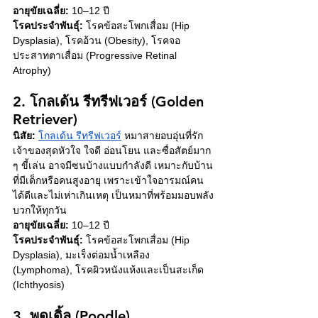
อายุขัยเฉลี่ย:
 10–12 ปี
โรคประจำพันธุ์:
 โรคข้อสะโพกเสื่อม (Hip 
Dysplasia), โรคอ้วน (Obesity), โรคจอ
ประสาทตาเสื่อม (Progressive Retinal 
Atrophy)
2. โกลเด้น รีทรีฟเวอร์ (Golden 
Retriever)
นิสัย:
โกลเด้น รีทรีฟเวอร์
 หมาสายอบอุ่นที่รัก
เจ้าของสุดหัวใจ ใจดี อ่อนโยน และซื่อสัตย์มาก 
ๆ ขี้เล่น อาจมีซนบ้างแบบกำลังดี เหมาะกับบ้าน
ที่มีเด็กหรือคนสูงอายุ เพราะเข้าใจอารมณ์คน
ได้ดีและไม่เห่าเกินเหตุ เป็นหมาที่พร้อมมอบพลัง
บวกให้ทุกวัน
อายุขัยเฉลี่ย:
 10–12 ปี
โรคประจำพันธุ์:
 โรคข้อสะโพกเสื่อม (Hip 
Dysplasia), มะเร็งต่อมน้ำเหลือง 
(Lymphoma), โรคผิวหนังแห้งและเป็นสะเก็ด 
(Ichthyosis)
3. พุดเดิ้ล (Poodle)