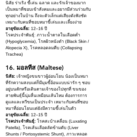
นิสัย ร่าเริง ขี้เล่น ฉลาด และรักเจ้าของมาก 
เป็นหมาที่ชอบเข้าสังคมและอยากมีส่วนร่วมกับ
ทุกอย่างในบ้าน ถึงจะตัวเล็กแต่เสียงดังฟังชัด 
เหมาะกับคนที่ชอบหมาขี้เล่นและเลี้ยงง่าย
อายุขัยเฉลี่ย:
 12–16 ปี
โรคประจำพันธุ์: ภาวะน้ำตาลในเลือดต่ำ 
(Hypoglycemia), โรคผิวหนังดำ (Black Skin / 
Alopecia X), โรคหลอดลมตีบ (Collapsing 
Trachea)
16. มอลทีส (Maltese)
นิสัย:
 เจ้าหญิงขนขาวผู้อ่อนโยน น้องเป็นหมา
ที่รักความสงบแต่ก็มีมุมขี้อ้อนแบบน่ารัก ๆ ชอบ
อยู่บนตักหรือเดินตามเจ้าของไปทุกที่ ขนของ
สายพันธุ์นี้นุ่มลื่นเหมือนเส้นไหม ต้องการการ
ดูแลและหวีขนเป็นประจำ เหมาะกับคนที่ชอบ
หมาที่อ่อนโยนแต่ยังมีความขี้เล่นในตัว
อายุขัยเฉลี่ย:
 12–15 ปี
โรคประจำพันธุ์:
 โรคสะบ้าเคลื่อน (Luxating 
Patella), โรคเส้นเลือดลัดข้ามตับ (Liver 
Shunts / Portosystemic Shunt), ภาวะหลอด