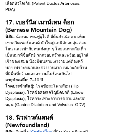
เลือดหัวใจเกิน (Patent Ductus Arteriosus: 
PDA)
17. เบอร์นีส เมาน์เทน ด็อก 
(Bernese Mountain Dog)
นิสัย:
 น้องหมาขนฟูผู้ใจดี มีต้นกำเนิดจากเทือก
เขาสวิตเซอร์แลนด์ ตัวใหญ่แต่นิสัยอบอุ่น อ่อน
โยน และเข้ากับคนเก่งสุด ๆ โดยเฉพาะกับเด็ก 
เป็นหมาที่ซื่อสัตย์ รักครอบครัวและพร้อมอยู่ใกล้
เจ้าของเสมอ น้องมีขนสวยเงางามแต่ต้องหวี
บ่อย เพราะหนาและร่วงง่ายมาก เหมาะกับบ้าน
ที่มีพื้นที่กว้างและอากาศไม่ร้อนเกินไป
อายุขัยเฉลี่ย:
 7–10 ปี
โรคประจำพันธุ์:
 โรคข้อสะโพกเสื่อม (Hip 
Dysplasia), โรคข้อศอกเจริญผิดปกติ (Elbow 
Dysplasia), โรคกระเพาะอาหารขยายและบิด
หมุน (Gastric Dilatation and Volvulus: GDV)
18. นิวฟาวด์แลนด์ 
(Newfoundland)
นิสัย:
 อีกหนึ่ง
สุนัขพันธุ์ใหญ่
ที่มีรูปร่างเหมือนหมี