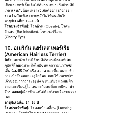
เด็กและสัตว์เลี้ยงอื่นได้ดีมาก เหมาะกับบ้านที่มี
เวลาเล่นกับน้อง เพราะบีเกิลต้องการกิจกรรม
ระหว่างวันเพื่อระบายพลังไม่ให้ซนเกินไป
อายุขัยเฉลี่ย:
 12–15 ปี
โรคประจำพันธุ์:
 โรคอ้วน (Obesity), โรคหู
อักเสบ (Ear Infection), โรคเชอร์รี่อาย 
(Cherry Eye)
10. อเมริกัน แฮร์เลส เทอร์เรีย 
(American Hairless Terrier)
นิสัย:
 หมาผิวเรียบไร้ขนที่เกิดมาเพื่อคนที่เป็น
ภูมิแพ้โดยเฉพาะ ถึงไม่มีขนแต่ความน่ารักจัด
เต็ม น้องมีนิสัยร่าเริง ฉลาด และขี้เล่นมาก รัก
การเข้าสังคมและอยู่ใกล้คน ชอบใช้เวลาอยู่กับ
เจ้าของมากกว่าจะอยู่นิ่ง ๆ คนเดียว แถมยังฝึก
ง่ายและเรียนรู้ไว เหมาะกับคนที่อยากมีหมาน่า
รักๆ คอยอยู่เคียงข้างแต่ไม่ต้องกังวลเรื่องขนร่วง
เลย
อายุขัยเฉลี่ย:
 14–16 ปี
โรคประจำพันธุ์:
 โรคสะบ้าเคลื่อน (Luxating 