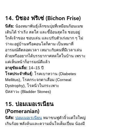
14. บิชอง ฟริเซ่ (Bichon Frise)
นิสัย:
 น้องหมาพันธุ์เล็กขนปุยที่เหมือนก้อนเมฆ
เดินได้ ร่าเริง สดใส และขี้อ้อนสุดใจ ชอบอยู่
ใกล้เจ้าของ ชอบเล่น และปรับตัวเก่งมาก ๆ ไม่
ว่าจะอยู่บ้านหรือคอนโดก็ตาม เป็นหมาที่
อารมณ์ดีตลอดเวลา เหมาะกับคนที่มีเวลาเล่น
ด้วยหรืออยากได้บรรยากาศสดใสในบ้าน เพราะ
แค่เห็นหน้าก็อารมณ์ดีแล้ว
อายุขัยเฉลี่ย:
 14–15 ปี
โรคประจำพันธุ์:
 โรคเบาหวาน (Diabetes 
Mellitus), โรคกระจกตาเสื่อม (Corneal 
Dystrophy), โรคนิ่วในกระเพาะ
ปัสสาวะ
 (Bladder Stones)
15. ปอมเมอเรเนียน 
(Pomeranian)
นิสัย:
ปอมเมอเรเนียน
 หมาขนฟูตัวจิ๋วแต่ใจใหญ่
เกินร้อย พลังล้นและความมั่นใจเต็มเปี่ยม น้องมี