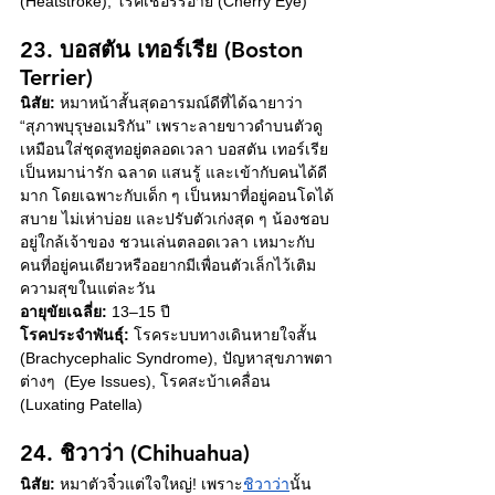
(Heatstroke), โรคเชอร์รี่อาย (Cherry Eye)
23. บอสตัน เทอร์เรีย (Boston 
Terrier)
นิสัย:
 หมาหน้าสั้นสุดอารมณ์ดีที่ได้ฉายาว่า 
“สุภาพบุรุษอเมริกัน” เพราะลายขาวดำบนตัวดู
เหมือนใส่ชุดสูทอยู่ตลอดเวลา บอสตัน เทอร์เรีย
เป็นหมาน่ารัก ฉลาด แสนรู้ และเข้ากับคนได้ดี
มาก โดยเฉพาะกับเด็ก ๆ เป็นหมาที่อยู่คอนโดได้
สบาย ไม่เห่าบ่อย และปรับตัวเก่งสุด ๆ น้องชอบ
อยู่ใกล้เจ้าของ ชวนเล่นตลอดเวลา เหมาะกับ
คนที่อยู่คนเดียวหรืออยากมีเพื่อนตัวเล็กไว้เติม
ความสุขในแต่ละวัน 
อายุขัยเฉลี่ย:
 13–15 ปี
โรคประจำพันธุ์:
 โรคระบบทางเดินหายใจสั้น 
(Brachycephalic Syndrome), ปัญหาสุขภาพตา
ต่างๆ  (Eye Issues), โรคสะบ้าเคลื่อน 
(Luxating Patella)
24. ชิวาว่า (Chihuahua)
นิสัย:
 หมาตัวจิ๋วแต่ใจใหญ่! เพราะ
ชิวาว่า
นั้น