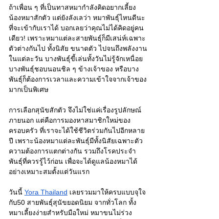
ถ้าเพื่อน ๆ ที่เป็นทาสหมากำลังคิดอยากเลี้ยง
น้องหมาสักตัว แต่ยังลังเลว่า หมาพันธุ์ไหนดีนะ 
ที่จะเข้ากับเราได้ บอกเลยว่าคุณไม่ได้คิดอยู่คน
เดียว! เพราะหมาแต่ละสายพันธุ์ก็มีเสน่ห์เฉพาะ
ตัวต่างกันไป ทั้งนิสัย ขนาดตัว ไปจนถึงพลังงาน
ในแต่ละวัน บางพันธุ์ขี้เล่นทั้งวันไม่รู้จักเหนื่อย 
บางพันธุ์ชอบนอนชิล ๆ ข้างเจ้าของ หรือบาง
พันธุ์ก็ต้องการเวลาและความเข้าใจจากเจ้าของ
มากเป็นพิเศษ
การเลือกสุนัขสักตัว จึงไม่ใช่แค่เรื่องรูปลักษณ์
ภายนอก แต่คือการมองหาสมาชิกใหม่ของ
ครอบครัว ที่เราจะได้ใช้ชีวิตร่วมกันไปอีกหลาย
ปี เพราะน้องหมาแต่ละพันธุ์มีทั้งนิสัยเฉพาะตัว 
ความต้องการแตกต่างกัน รวมถึงโรคประจำ
พันธุ์ที่ควรรู้ไว้ก่อน เพื่อจะได้ดูแลน้องหมาได้
อย่างเหมาะสมตั้งแต่วันแรก
วันนี้ 
Yora Thailand
 เลยรวมมาให้ครบแบบจุใจ 
กับ50 สายพันธุ์สุนัขยอดนิยม จากทั่วโลก ทั้ง
หมาเลี้ยงง่ายสำหรับมือใหม่ หมาขนไม่ร่วง