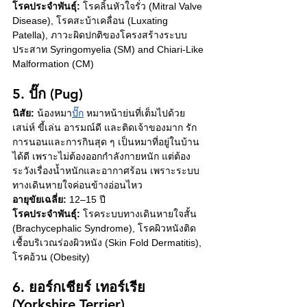
โรคประจำพันธุ์:
 โรคลิ้นหัวใจรั่ว (Mitral Valve 
Disease), โรคสะบ้าเคลื่อน (Luxating 
Patella), ภาวะผิดปกติ
ของโครงสร้างระบบ
ประสาท 
Syringomyelia (SM) and Chiari-Like 
Malformation (CM)
5. ปั๊ก (Pug)
นิสัย:
 น้องหมา
ปั๊ก
หมาหน้าย่นที่เต็มไปด้วย
เสน่ห์ ขี้เล่น อารมณ์ดี และติดเจ้าของมาก รัก
การนอนและการกินสุด ๆ เป็นหมาที่อยู่ในบ้าน
ได้ดี เพราะไม่ต้องออกกำลังกายหนัก แต่ต้อง
ระวังเรื่องน้ำหนักและอากาศร้อน เพราะระบบ
ทางเดินหายใจค่อนข้างอ่อนไหว 
อายุขัยเฉลี่ย:
 12–15 ปี
โรคประจำพันธุ์:
 โรคระบบทางเดินหายใจสั้น 
(Brachycephalic Syndrome), 
โรคผิวหนังติด
เชื้อบริเวณร่องผิวหนัง 
(Skin Fold Dermatitis), 
โรคอ้วน (Obesity)
6. ยอร์กเชียร์ เทอร์เรีย 
(Yorkshire Terrier)