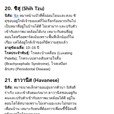
20. ชิสุ (Shih Tzu)
นิสัย:
ชิสุ
หมาหน้าแบ๊วที่ทั้งอ่อนโยนและสงบ ชิ
สุชอบอยู่ใกล้เจ้าของแต่ก็ไม่เรียกร้องมากเกินไป 
เป็นหมาที่อยู่ในบ้านได้ดี ไม่เห่ามาก และปรับตัว
เข้ากับสภาพแวดล้อมได้เก่ง เหมาะกับคนที่อยู่
คอนโดหรืออพาร์ตเม้นเพราะพื้นที่เล็กน้องก็ไม่
เกี่ยง แค่ได้อยู่ใกล้เจ้าของก็มีความสุขแล้ว
อายุขัยเฉลี่ย:
 10–16 ปี
โรคประจำพันธุ์:
 โรคสะบ้าเคลื่อน (Luxating 
Patella), โรคระบบทางเดินหายใจสั้น 
(Brachycephalic Syndrome), โรคเหงือก
อักเสบ (Periodontal Disease)
21. ฮาวานีส (Havanese)
นิสัย:
 หมาขนาดเล็กสายอบอุ่นจากคิวบา นิสัยดี 
ร่าเริง และเข้าสังคมเก่งมาก ฮาวานีสชอบอยู่กับ
คนและปรับตัวเข้ากับสภาพแวดล้อมได้ดี อยู่ใน
คอนโดได้สบายเพราะไม่เห่าเยอะและไม่ก่อกวน
เพื่อนบ้าน เหมาะกับคนที่ต้องการเพื่อนซี้ขี้อ้อนที่
พร้อมอยู่ใกล้ตลอดเวลา