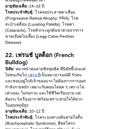
อายุขัยเฉลี่ย:
 14–16 ปี
โรคประจำพันธุ์:
 โรคจอประสาทตาเสื่อม 
(Progressive Retinal Atrophy: PRA), โรค
สะบ้าเคลื่อน (Luxating Patella), โรคตา 
(Cataracts), โรคหัวกระดูกต้นขาตายจากการ
ขาดเลือดไปเลี้ยง (Legg-Calve-Perthes 
Disease)
22. เฟรนช์ บูลด็อก (French 
Bulldog)
นิสัย:
 หมาหน้าย่นสายชิลสุดฮิต ที่นิสัยขี้เล่นแต่
ไม่ซนเกินไป 
เฟรนชี่
เป็นหมาอารมณ์ดี รักคน 
และชอบอยู่ใกล้เจ้าของมาก ไม่ต้องการการออก
กำลังกายหนัก เหมาะกับคอนโดสุด ๆ เพราะไม่
เห่าเยอะ ไม่ก่อกวน และใช้ชีวิตเรียบง่าย แต่
ต้องระวังเรื่องอากาศร้อนเพราะหายใจได้ยาก
ในอุณหภูมิสูง
อายุขัยเฉลี่ย:
 10–12 ปี
โรคประจำพันธุ์:
 โรคระบบทางเดินหายใจสั้น 
(Brachycephalic Syndrome), ฮีทสโตรก 