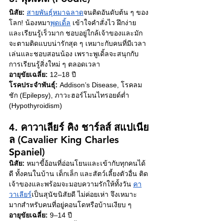
นิสัย:
สายพันธุ์หมาฉลาด
จนติดอันดับต้น ๆ ของ
โลก! น้องหมา
พุดเดิ้ล
 เข้าใจคำสั่งไว ฝึกง่าย 
และเรียนรู้เร็วมาก ชอบอยู่ใกล้เจ้าของและมัก
จะตามติดแบบน่ารักสุด ๆ เหมาะกับคนที่มีเวลา
เล่นและชอบสอนน้อง เพราะพูเดิ้ลจะสนุกกับ
การเรียนรู้สิ่งใหม่ ๆ ตลอดเวลา 
อายุขัยเฉลี่ย:
 12–18 ปี
โรคประจำพันธุ์:
 Addison’s Disease, โรคลม
ชัก (Epilepsy), ภาวะฮอร์โมนไทรอยด์ต่ำ 
(Hypothyroidism)
4. คาวาเลียร์ คิง ชาร์ลส์ สแปเนีย
ล (Cavalier King Charles 
Spaniel)
นิสัย:
 หมาขี้อ้อนที่อ่อนโยนและเข้ากับทุกคนได้
ดี ทั้งคนในบ้าน เด็กเล็ก และสัตว์เลี้ยงตัวอื่น ติด
เจ้าของและพร้อมจะมอบความรักให้ทั้งวัน 
คา
วาเลียร์
เป็นสุนัขนิสัยดี ไม่ค่อยเห่า จึงเหมาะ
มากสำหรับคนที่อยู่คอนโดหรือบ้านเงียบ ๆ 
อายุขัยเฉลี่ย:
 9–14 ปี