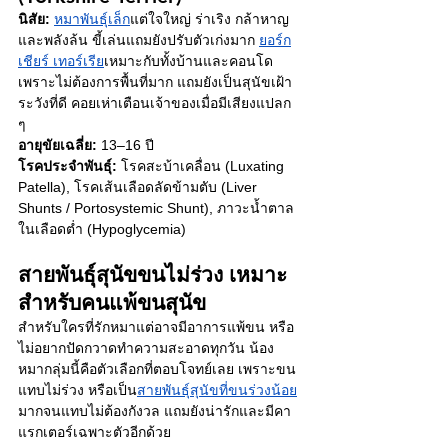
นิสัย:
หมาพันธุ์เล็ก
แต่ใจใหญ่ ร่าเริง กล้าหาญ 
และพลังล้น ขี้เล่นแถมยังปรับตัวเก่งมาก 
ยอร์ก
เชียร์ เทอร์เรีย
เหมาะกับทั้งบ้านและคอนโด 
เพราะไม่ต้องการพื้นที่มาก แถมยังเป็นสุนัขเฝ้า
ระวังที่ดี คอยเห่าเตือนเจ้าของเมื่อมีเสียงแปลก 
ๆ
อายุขัยเฉลี่ย:
 13–16 ปี
โรคประจำพันธุ์:
 โรคสะบ้าเคลื่อน (Luxating 
Patella), โรคเส้นเลือดลัดข้ามตับ (Liver 
Shunts / Portosystemic Shunt), ภาวะน้ำตาล
ในเลือดต่ำ (Hypoglycemia)
สายพันธุ์สุนัขขนไม่ร่วง เหมาะ
สำหรับคนแพ้ขนสุนัข
สำหรับใครที่รักหมาแต่อาจมีอาการแพ้ขน หรือ
ไม่อยากปัดกวาดทำความสะอาดทุกวัน น้อง
หมากลุ่มนี้คือตัวเลือกที่ตอบโจทย์เลย เพราะขน
แทบไม่ร่วง หรือเป็น
สายพันธุ์สุนัขที่ขนร่วงน้อย
มากจนแทบไม่ต้องกังวล แถมยังน่ารักและมีคา
แรกเตอร์เฉพาะตัวอีกด้วย