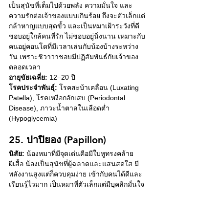
เป็นสุนัขที่เต็มไปด้วยพลัง ความมั่นใจ และ
ความรักต่อเจ้าของแบบเกินร้อย ถึงจะตัวเล็กแต่
กล้าหาญแบบสุดขั้ว และเป็นหมาเฝ้าระวังที่ดี 
ชอบอยู่ใกล้คนที่รัก ไม่ชอบอยู่นิ่งนาน เหมาะกับ
คนอยู่คอนโดที่มีเวลาเล่นกับน้องบ้างระหว่าง
วัน เพราะชิวาวาชอบมีปฏิสัมพันธ์กับเจ้าของ
ตลอดเวลา
อายุขัยเฉลี่ย:
 12–20 ปี
โรคประจำพันธุ์:
 โรคสะบ้าเคลื่อน (Luxating 
Patella), โรคเหงือกอักเสบ (Periodontal 
Disease), ภาวะน้ำตาลในเลือดต่ำ 
(Hypoglycemia)
25. ปาปิยอง (Papillon)
นิสัย:
 น้องหมาที่มีจุดเด่นคือมีใบหูทรงคล้าย
ผีเสื้อ น้องเป็นสุนัขที่ผู้ฉลาดและแสนสดใส มี
พลังงานสูงแต่ก็ควบคุมง่าย เข้ากับคนได้ดีและ
เรียนรู้ไวมาก เป็นหมาที่ตัวเล็กแต่มีบุคลิกมั่นใจ 
ชอบทำกิจกรรมเบา ๆ กับเจ้าของ เช่น เล่นของ
เล่นหรือฝึกคำสั่ง เหมาะกับคอนโดเพราะไม่เห่า
มาก และมีนิสัยเป็นมิตรต่อทุกคน